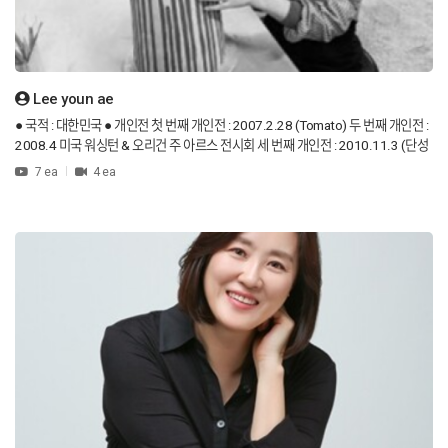
Award K-ART Street Communication Project – Gwanghwamun Korea Calligra
phy Exhibition – Pyeongchang Mui Art Museum Four Seasons of Gyeonggi –
(Beautiful Landscape Exhibition) Guri Art Hall Korean Art Today 100 Artists Ex
hibition – Art World World Artists' Day Commemorative Exhibition – Naru Art
Lee youn ae
Center Contemporary Nature of Korean Natural Environment – POSCO Gallery
National Excellent Artists Invitational Exhibition – Gallery Top Korean Art Festi
● 국적 : 대한민국 ● 개인전 첫 번째 개인전 : 2007.2.28 (Tomato) 두 번째 개인전 :
val – Onse Art Center 2019-2020 Korea-Romania International Art Exchange E
2008.4 미국 워싱턴 & 오리건 주 아르스 전시회 세 번째 개인전 : 2010.11.3 (단성
xhibition German Bayreuth Korean Art Invitational Exhibition – Bayreuth City H
갤러리) 네 번째 개인전 : 2011.4.13 (KBS 방송국) 다섯 번째 개인전 : 2011.5.19
7 ea
4 ea
all Mokpo Sumuk Biennale 2018 The Master and Disciple Exhibition (Insa Art
(구리 타워) 여섯 번째 개인전 : 2014.8.22 일상의 향기 (롯데호텔) 일곱 번째 개인
Plaza) Boryeong Art – Embracing the Sun Exhibition – Boryeong Cultural Arts
전 : 2022.4.13 (경인미술관) ● 수상 경력 서울미술대전 입선 서울여성미술대전 임
Center Uijeongbu Arts Through Art – Uijeongbu Arts Center Dongducheon Pu
명 한국미술대전 특선 ● 현재 활동 한국미술협회 이사 노원미술협회 이사 서울미술
blic Art Project 2021 – Dream of Dongducheon Exhibition (Dongducheon Cit
협회 이사 도자기 마을 회원 및 도자기 연구소 운영 ● Nationality : Republic of Kore
y Hall) 2023 – SoYo Yechan Mural Project 6m-60m Invited Solo Exhibition at
a ● Personal exhibition 1st Individual Exhibition 2007.2.28 (Tomato) 2nd indi
Gyeonggi Provincial Government North Office Gallery Four Seasons of Gyeon
vidual exhibition 2008.4 Ars Exhibition in Washington & Oregon State 3rd Indi
ggi Beautiful Landscape Exhibition Nature, People, and Art Harmony Exhibitio
vidual Exhibition 2010.11.3 (Danseong Gallery) 4th Individual Exhibition 201
n – Pocheon Banwon Art Hall Published Sooam’s Story of Paintings Over 150
1.4.13 (KBS Broadcasting Station) 5th Individual Exhibition 2011.5.19 (Guri
group exhibitions Served as a judge for the Korea Fine Arts Exhibition Served
Tower) 6th Individual Exhibition 2014.8.22 Scent of Daily Life (Lotte Hotel) 7t
as a judge for the Gyeonggi Fine Arts Exhibition Served as a judge and operati
h Individual Exhibition 2022.4.13 (Kyungin Museum of Art) ● Awards Seoul Ar
onal committee member for the Gyeonggi Peace & Unification Fine Arts Exhib
t Exhibition Election Appointment to Seoul Women's Art Exhibition Special sel
ition Served as a judge for the Hoeryong Fine Arts Exhibition Current Positions
ection of the Korean Art Exhibition ● The present Director of the Korea Fine Art
President of the Korea Artists Welfare Foundation, Korea Fine Arts Associatio
s Association Director of the Nowon Fine Arts Association Director of the Se
n, Saengmokhoe, Han River Art Association, Wonsohoe, Jinkyeong Life Drawi
oul Fine Arts Association, Pottery village members & pottery lab operation