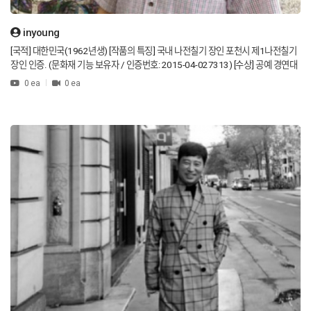
inyoung
[국적] 대한민국(1962년생) [작품의 특징] 국내 나전칠기 장인 포천시 제1나전칠기
장인 인증. (문화재 기능 보유자 / 인증번호: 2015-04-027313) [수상] 공예 경연대
회 은상 수상 공예 경연대회 동상 수상 대한민국 조국전쟁 특집 선정청주공예비엔날
0 ea
0 ea
레 입선 [방송사 출연] KBS2 보물찾기 MBC TV 고향 방영 중 МВС 궁궐 드라마 협찬
KBS2 생중계 정보 방송 KBS1 고향, 오후 6시 방송 [현재] 김인영, 경기도 포천시 태
극나막신 공방 운영 [Nationality] Republic of Korea (Born in 1962) [Characteristi
cs of the work] Mother-of-pearl lacquerware artisan in Korea Certified as the N
o. 1 mother-of-pearl lacquerware master in Pocheon City. (Korean cultural pro
perty function holder / Certification number: 2015-04-027313) [Awards] Silve
r prize in craft competition Bronze Award at Craft Competition Republic of Ko
rea Patriotic War Special SelectionSelected for Cheongju Craft Biennale [Broa
dcaster appearances] KBS2 Discovering Great Value Treasure Hunt MBC TV
Hometown is airing now МВС Palace drama sponsorship Live information bro
adcast on KBS2 Broadcast on KBS1, My Hometown, at 6 p.m. [The present] K
im in-young runs a Taegeuk mother-of-pearl workshop in Pocheon-si, Gyeong
gi-do