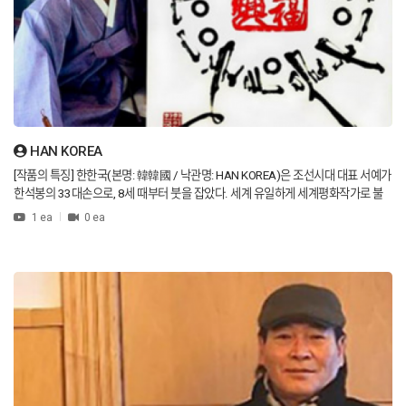
rative.” [Squid Game] Squid Game was not just a video production—it became
a cultural phenomenon that engraved the name “Korea” in the minds of peopl
e across the globe. When we think of Squid Game, the iconic circle, triangle, an
d square shapes come to mind, combined with vivid pink tones and striking vi
sual contrasts. At the heart of that aesthetic lies ZENIAN’s design philosophy.
It was ZENIAN’s design vision that helped turn Squid Game from a piece of co
ntent into a cultural movement. Creating design that shapes culture—this is th
e essence of ZENIAN’s creativity.
HAN KOREA
[작품의 특징] 한한국(본명: 韓韓國 / 낙관명: HAN KOREA)은 조선시대 대표 서예가
한석봉의 33대손으로, 8세 때부터 붓을 잡았다. 세계 유일하게 세계평화작가로 불
리며 세계평화와 한반도 평화통일을 염원하기 위해 1993년부터 30년간 세게 각 국
1 ea
0 ea
가의 문화와 역사적인 내용 등을 기록하여 한글서예, 미술, 지도, 측량을 융합 디자인
해 세계 41개 국가의 '세계 평화지도'(World Peace Map) 작품들을 완헝해 세계최
고기록인증을 받았다. 2008년 주유엔한국대표부를 통해 세계평화를 기원하는 작
품의 상징성과 가치를 인정받아 UN본부 22개국 대표부 미국, 영국, 중국, 러시아, 독
일, 스위스, 일본, 노르웨이, 이탈리아, 캐나다, 멕시코, 베네수엘라, 브라질, 스웨덴, 아
르헨티나, 오스트레일리아, 오스티리아, 이스라엘, 몽골, 폴란드, 핀란드, 대한민국 대
표부에 기증하여 현재 영구 전시 소장중에 있으며, 남북분단이후 최초로 한반도평화
지도(우리는 하나) 대작이 북한 국제친선전람관에 영구소장 전시돼 있는 유엔이 인
정한 세계평화작가로 국제적인 관심을 받고 있다. 2010. G20정상회의기념 국회특
별전과 2011. G20국회의장회의기념특별전 등 국제적인 행사 초청작가이고, 2013