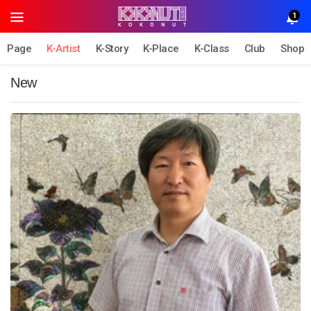
1
Page
K-Artist
K-Story
K-Place
K-Class
Club
Shop
New