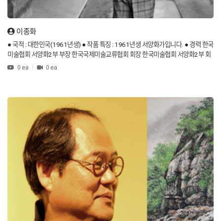
이종화
● 국적 : 대한민국(1961년생) ● 작품 특징 : 1961년생 서양화가입니다. ● 경력 한국
미술협회 서양화2부 부장 한국국제미술교류협회 회장 한국미술협회 서양화2부 회
원 ● 작품 특징 2020년 인사아트프라자 갤러리에서 제50회 개인전을 열었습니다.
0 ea
0 ea
1988년 공간적 상상력이라는 작품을 선보였습니다. 일본 사킬화전 문예교육대학
신인상, 토일예술제 국무총리상, 제26회 통일문화제 대통령상, 앙드레 말로 프랑스
국제협회 올해의 작가 은상을 수상했습니다. ● Nationality : Republic of Korea (Bo
rn in 1961) ● Characteristics of the work : He is a Western painter born in 196
1. ● Career Director, Western Painting Division 2, Korea Art Association Presid
ent of Korea International Art Exchange Association Member of the Western
Painting Division 2 of the Korean Art Association ● Features of the work In 20
20, the 50th solo exhibition was held at Insa Art Plaza Gallery. In 1988, he pres
ented an artwork titled Spatial Imagination. He has received the New Award fr
om Japan's Sakil Hwaden University of Education, Culture, Sports, Science an
d Technology, the Prime Minister's Award at the Saturday-Sunday Arts Festiva
l, the President's Award at the 26th Unification Culture Festival, and the Silver
Award for Artist of the Year from the French International Association of Andr
é Malraux.