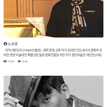
년 대한민국 문화체육관광부 공모당선 최우수 작가로 선정 됐다. 또한 국제평화대
상, 글로벌 자랑스러운 인물대상, 대한민국을 빛낸 인물 예술대상, 제4회 경기도를
빛낸 자랑스러운 도민상, 국제평화언론대상, 통일부장관상 등 90여 차례 수상했다 -
세계평화작가 / 서화가 - UN 세계평화지도 창시작가 - UN 22개국 대표부 전시/소장
작가 - 세계평화 홍보대사 - UN세계평화위원회한국협회 세계홍보대사 - 뉴욕 한국문
화원 단독초대작가 선정 - 중국 베이징 한국문화원 단독초대작가 선정 - 슈퍼탤런트
세계기록 인증서 획득 [Features of the Work] Han Han-guk (real name: 韓韓國 /
seal name: HAN KOREA) is the 33rd descendant of Han Seok-bong, a renown
ed calligrapher from the Joseon Dynasty. He began holding a brush at the age
노보경
of 8. He is the only artist in the world recognized as the "World Peace Artist" a
nd, driven by a deep desire for global peace and the reunification of the Korea
- 국적 대한민국 (1954년 출생) - 경력 한일 교류 작가 초대전 인도네시아 문화부 초
n Peninsula, has spent 30 years since 1993 recording the cultures and historic
대전 한양 미술대전 특별선정 일본 문화진흥원 추천 작가 경인미술관 개인전 (2회)
al contents of various countries worldwide. By integrating Hangeul calligraphy,
신동아 미술대전 특별선정 이승만 대통령 초상화 배재대학교 역사박물관 기증 현재)
0 ea
0 ea
art, maps, and surveying, he completed the "World Peace Map" series, featuri
글로벌대학교 응용예술학부 겸임 교수 현재) (사) 미래와 도약 이사장 - 작품의 특징
ng works from 41 countries, which earned him the Guinness World Record cer
한국을 대표하는 초상화 작가입니다. 살아있는 듯 생동감 넘치는 하이퍼리얼리즘 회
tification. In 2008, through the South Korean Mission to the United Nations, hi
화로 유명하며, 비교할 수 없이 독특한 캔버스에 그림을 그립니다. 역사적 인물뿐만
s works were recognized for their symbolic value in promoting world peace. H
아니라 정치 및 금융계의 유명 인물들에 대한 초상화를 그린 바 있으며, 그의 작품은
is works were donated to 22 UN member states, including the United States,
독특한 초현실적 기법과 그 뛰어난 예술성으로 인정받고 있습니다. Nationality : Re
United Kingdom, China, Russia, Germany, Switzerland, Japan, Norway, Italy, Ca
public of Korea(Born in 1954) Career - Invitational Exhibition of Korean-Japan
nada, Mexico, Venezuela, Brazil, Sweden, Argentina, Australia, Austria, Israel,
ese Exchange Writers - Indonesian Minister of Culture Invitational Exhibition -
Mongolia, Poland, Finland, and the South Korean Mission, where they are perm
Hanyang Art Competition Special Selection - Japan Culture Promotion Agenc
anently exhibited and stored. Additionally, after the division of the Korean Pen
y Recommended Artist - Kyung-In Art Museum Solo Exhibition (2nd time) - Shi
insula, his masterpiece "Korean Peninsula Peace Map (We Are One)" was per