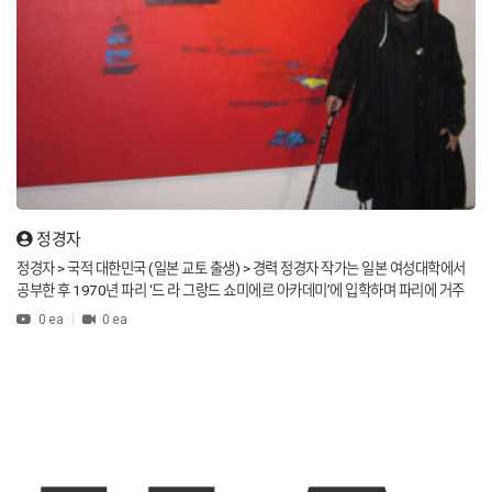
sought new visions for Korean contemporary dance—forming Mover, a creativ
e collective for collaboration, experimentation, and the breaking of boundarie
s. His dual experience in street and contemporary dance represents the layere
d identity of Korean dance culture and offers a new lens for interpreting “K-Mo
vement” or “K-Dance” globally. He can be introduced as “a boundary-crossing
explorer of Korean dance,” with interview or video content focusing on move
ment, identity, cultural contrast, and the everyday life of a dancer. 김설진은 제
주 출신으로 스트리트 댄스와 비보잉 배경을 거쳐 현대무용의 세계에 입문한 다채로
운 이력을 지닌 안무가이자 무용가입니다. 그의 무대는 단순한 몸짓을 넘어서 ‘움직
임으로 이야기하기’라는 확장을 추구해왔으며, “몸과 이야기, 공간과 관계”를 탐구하
정경자
는 작업을 통해 관객에게 강렬한 경험을 남깁니다. 예컨대 그는 비보이단과 함께 30
분간 비보잉 기반으로 현대무용적 구조를 구성한 작품 <신포니아>에서 “댄서들이
정경자 > 국적 대한민국 (일본 교토 출생) > 경력 정경자 작가는 일본 여성대학에서
풍경이 되었다”고 말한 바 있습니다. 그의 예술적 모토는 ‘움직임에서 왜 이렇게 되었
공부한 후 1970년 파리 ‘드 라 그랑드 쇼미에르 아카데미’에 입학하며 파리에 거주
을까’라는 질문을 던지는 데 있습니다. 그는 단순히 기술을 보여주기보다, 그 동작이
하기 시작했습니다. 30여 년 동안 주로 일본과 프랑스에서 활동을 이어갔으며, 199
0 ea
0 ea
왜 나왔는지를 탐구하며, 춤이 미(美)만을 위한 것이 아니라 존재·관계·시간을 담아
0년대 중반에 한국으로 돌아와 양평군에 정경자 미술관과 아틀리에를 설립하고 50
야 한다고 믿습니다. 또한 그는 한국과 유럽에서 활동하며 두 문화권의 무용 생태계
년 가까운 세월 동안 활발한 작업을 이어갔습니다. 정경자 문화재단은 지역 개발을
를 비교했고, “춤만으로도 먹고살 수 있는 구조가 있는가”에 대해 자문해왔습니다.
위한 다양한 활동을 통해 지역 사회의 소외된 사람들과 청소년들을 지원하고 있습니
이런 변화와 탐색의 과정은 한국 무용계에서의 한계를 인식하고, 해외 단체 경험을
다. > 작품의 특징 색채의 마법사. 이는 그녀를 표현하는 한 문장이라 할 수 있습니다.
통해 얻은 새로운 시야를 통해 한국 현대무용가로서 새로운 비전을 세우게 했습니
예술적이고 음악적인 요소들을 세심하게 계획하고 배열하는 과정을 통해 그림을 '시
다. 그는 단체가 아닌 창작집단 ‘무버’의 형태를 통해 함께 실험하고, 장르 경계를 허
각을 위한 음악'으로 표현하고, 그 그림들이 불협화음 없이 우아한 상태에 도달할 수
물며, 춤을 ‘놀이이자 실험’으로 재발견하고자 합니다. 스트리트 댄스와 현대무용이
있도록 합니다. 이 작품들을 통해 저는 관객들이 상상의 영역을 넘어서는 꿈의 세계
라는 두 축을 넘나드는 그의 경력은 ‘한국 춤 문화’의 이중적인 면모를 보여주며, 특히
로 빠져들게 하여 시인의 마음이나 음악가의 감성을 품을 수 있도록 유도하는 ‘색채