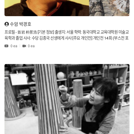
수암 박경호
프로필 - 首岩 朴景浩 [기본 정보] 출생지: 서울 학력: 동국대학교 교육대학원 미술교
육학과 졸업 사사: 수당 김종국 선생에게 사사 [주요 개인전] 개인전 14회 (부스전 포
함 3회) 주요 전시 장소: 광화문 K-ART 거리 소통 프로젝트, 미술세계, 포스코 갤러리
0 ea
0 ea
등 [수상 내역] 행자부 장관상 서울시 의회 의장상 한국미협 이사장 상 [참여한 주요
전시 및 프로젝트] 한국 화맥전-평창 무이 미술관 경기의 사계 (구리아트홀) 한국미
술의 오늘 100 인전 (미술세계) 세계 예술인의 날 기념전 (나루 아트 센터) 한국 자연
환경의 현대성 (포스코 갤러리) 전국 우수작가 초대전 (갤러리 탑) 한국 아트 페스티
벌 (온세 아트센터 2019-2020) 한, 루마니아 국제 미술 교류전 독일 바이로이트시
한국미술 초대전 (바이로이트 시청) 목포 수묵 비엔날레 2018 동두천 공공미술 프
로젝트 2021 경기도청 북부청사 경기 천년길 갤러리 초대 개인전 [기타 활동] 수암
의 그림이야기 출간 대한민국 미술대전 심사위원 경기 미술대전 심사위원 경기도 평
화통일 미술대전 심사위원 및 운영위원 회룡 미술대전 심사위원 [현재 활동] 한국예
술인 복지재단, 한국 미협, 생묵회, 한강 미술협회, 원소회, 진경사생회, 경기 국제미
술 창작협회 회장 Profile - Suyam Park Kyungho Born in Seoul Master’s degree i
n Art Education from Dongguk University Graduate School of Education Studi
ed under Master Kim Jongguk (Sudaeng) Held 14 solo exhibitions (including
3 booth exhibitions) Received Minister of Culture and Sports Award Received
Seoul City Council Chairman Award and Korea Fine Arts Association Chairman