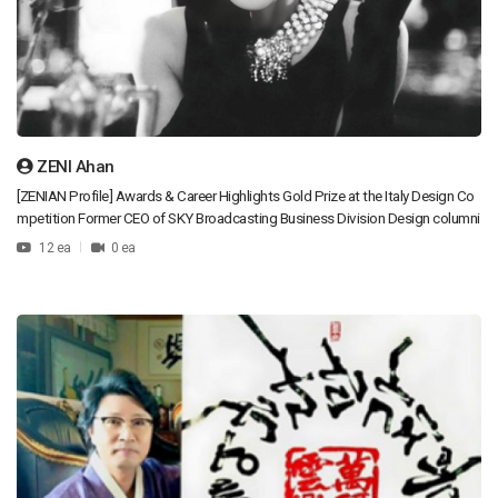
ZENI Ahan
[ZENIAN Profile] Awards & Career Highlights Gold Prize at the Italy Design Co
mpetition Former CEO of SKY Broadcasting Business Division Design columni
st for major magazines including SiSa Magazine, Art & Culture, Beauty & Fashi
12 ea
0 ea
on, Woman’s Era Magazine, Fashion Review, and Fairness Newspaper Series c
olumn “Fashion Talk of ZENIAN” featured in JOEN News in a Series Former Chi
ef Designer at Esperienza (Gucci O Gucci) CEO and Head Designer of Polantin
o [Design Philosophy] My goal is to build a global brand that delivers beauty t
o the world through the most traditional Korean design concepts. I hope that
every person can leave a graceful and respectful impression when meeting ot
hers—someone remembered as elegant and well-mannered. The first impressi
on—how others perceive and judge us—is often defined visually through what
we wear. A sophisticated and stylish visual presence can bring admiration and
happiness. I believe in expressing oneself through the positive power of visua
l design and strive to maintain a design philosophy centered on this “visual nar